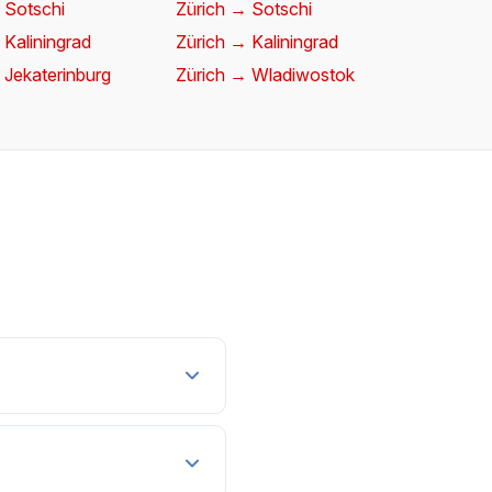
 Sotschi
Zürich → Sotschi
 Kaliningrad
Zürich → Kaliningrad
 Jekaterinburg
Zürich → Wladiwostok
le Daten" (±3 Tage)
ein,
 Tage von Dienstag bis
bgefragt und nach Preis