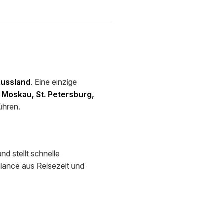
Russland
. Eine einzige
r
Moskau, St. Petersburg,
ühren.
nd stellt schnelle
lance aus Reisezeit und