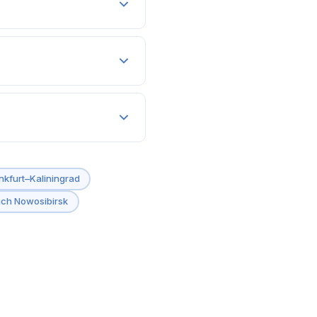
 dass einige Länder bei der
atum (
±3 Tage
). Schon ein
ließlich beim jeweiligen
hlungsdaten. Für
nkfurt–Kaliningrad
ert das nichts.
ach Nowosibirsk