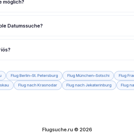
e möglich?
sellschaften automatisch.
ar einfach
„Einfacher Flug"
statt Hin- und Rückflug. Denk daran,
weis über die Rück- oder Weiterreise sehen möchten.
xible Datumssuche?
er Kalenderübersicht die Preise für die Tage rund um dein Wunschd
schiebung sparen häufig
20–40% des Ticketpreises
.
riös?
unabhängiger Preisvergleich
. Gebucht und bezahlt wird aussch
 HTTPS-gesicherter Website – wir sehen und speichern keine Za
u
Flug Berlin–St. Petersburg
Flug München–Sotschi
Flug Fra
n erhalten wir gegebenenfalls eine Provision; am Ticketpreis änd
oskau
Flug nach Krasnodar
Flug nach Jekaterinburg
Flug n
Flugsuche.ru © 2026