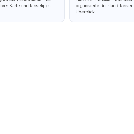
tiver Karte und Reisetipps.
organisierte Russland-Reisen
Überblick.
eliebte Flugziele in Russla