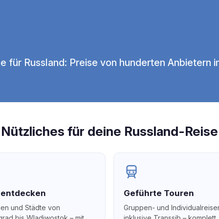
e für Russland: Preise von hunderten Anbietern i
Nützliches für deine Russland-Reise
e entdecken
Geführte Touren
en und Städte von
Gruppen- und Individualreise
ngrad bis Wladiwostok – mit
inklusive Transsib – komplett