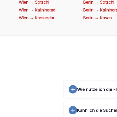
Wien → Sotschi
Berlin → Sotschi
Wien → Kaliningrad
Berlin → Kaliningr
Wien → Krasnodar
Berlin → Kasan
Wie nutze ich die 
Abflughafen und Zie
denn wer beim Datum
Kann ich die Suche
Donnerstag sind mei