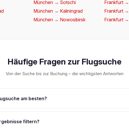
München → Sotschi
Frankfurt →
ad
München → Kaliningrad
Frankfurt →
München → Nowosibirsk
Frankfurt →
Häufige Fragen zur Flugsuche
Von der Suche bis zur Buchung – die wichtigsten Antworten
Flugsuche am besten?
l eingeben, Reisedatum wählen – fertig. Ein Tipp: Schalte
„Flexib
 etwas Spielraum hat, zahlt oft deutlich weniger; besonders die
rgebnisse filtern?
st günstiger. Im Hintergrund werden hunderte Anbieter parallel a