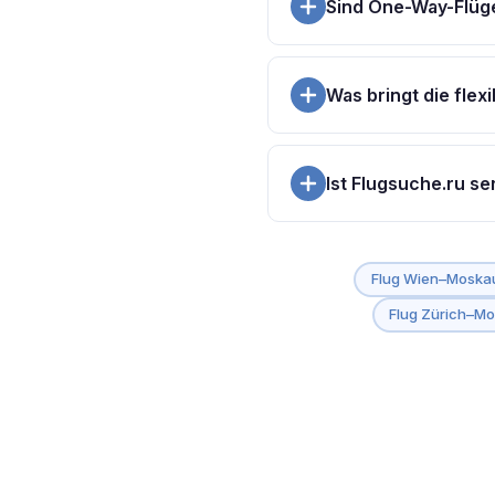
Sind One-Way-Flüg
alle verfügbaren Ge
Ja, wähle im Formul
Einreise einen Nach
Was bringt die fle
Sie zeigt dir in ein
oder zwei Tage Ver
Ist Flugsuche.ru se
Flugsuche.ru ist ein
Anbieter auf dessen
Flug Wien–Moska
vermittelte Buchunge
Flug Zürich–M