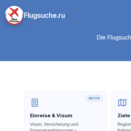
Flugsuche.ru
Die Flugsuch
INFOS
Einreise & Visum
Ziel
Visum, Versicherung und
Region
Einreisebestimmungen –
Kalini